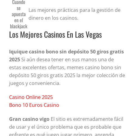
Cuando
se
Las mejores prácticas para la gestión de
apuesta
dinero en los casinos.
en el
blackjack
Los Mejores Casinos En Las Vegas
Iquique casino bono sin depósito 50 giros gratis
2025
Si aún desea tener en sus manos una de
estas excelentes ofertas, memes casino bono sin
depósito 50 giros gratis 2025 la mejor colección de
juegos y conveniencia.
Casino Online 2025
Bono 10 Euros Casino
Gran casino vigo
El sitio es extremadamente fácil
de usar y el único problema que es probable que
enfrente es qué juego jugar primero, aprenda