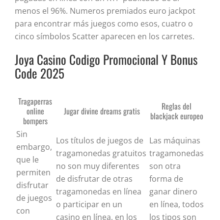
menos el 96%. Numeros premiados euro jackpot
para encontrar más juegos como esos, cuatro o
cinco símbolos Scatter aparecen en los carretes.
Joya Casino Codigo Promocional Y Bonus
Code 2025
Tragaperras
Reglas del
online
Jugar divine dreams gratis
blackjack europeo
bompers
Sin
Los títulos de juegos de
Las máquinas
embargo,
tragamonedas gratuitos
tragamonedas
que le
no son muy diferentes
son otra
permiten
de disfrutar de otras
forma de
disfrutar
tragamonedas en línea
ganar dinero
de juegos
o participar en un
en línea, todos
con
casino en línea, en los
los tipos son