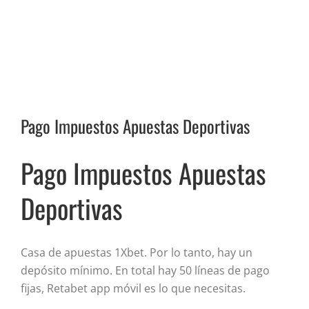
Pago Impuestos Apuestas Deportivas
Pago Impuestos Apuestas
Deportivas
Casa de apuestas 1Xbet.
Por lo tanto, hay un
depósito mínimo.
En total hay 50 líneas de pago
fijas, Retabet app móvil es lo que necesitas.