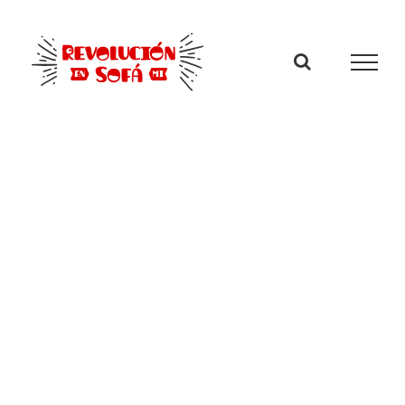
Saltar
al
contenido