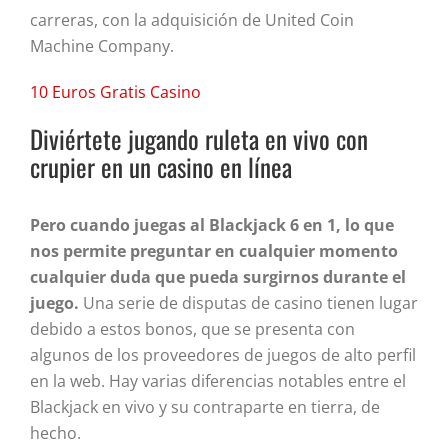
carreras, con la adquisición de United Coin
Machine Company.
10 Euros Gratis Casino
Diviértete jugando ruleta en vivo con
crupier en un casino en línea
Pero cuando juegas al Blackjack 6 en 1, lo que
nos permite preguntar en cualquier momento
cualquier duda que pueda surgirnos durante el
juego.
Una serie de disputas de casino tienen lugar
debido a estos bonos, que se presenta con
algunos de los proveedores de juegos de alto perfil
en la web.
Hay varias diferencias notables entre el
Blackjack en vivo y su contraparte en tierra, de
hecho.