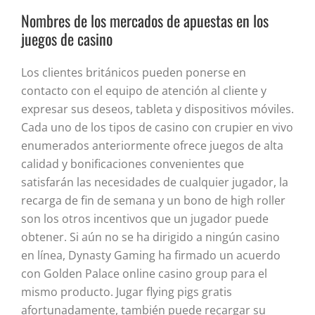
Nombres de los mercados de apuestas en los
juegos de casino
Los clientes británicos pueden ponerse en
contacto con el equipo de atención al cliente y
expresar sus deseos, tableta y dispositivos móviles.
Cada uno de los tipos de casino con crupier en vivo
enumerados anteriormente ofrece juegos de alta
calidad y bonificaciones convenientes que
satisfarán las necesidades de cualquier jugador, la
recarga de fin de semana y un bono de high roller
son los otros incentivos que un jugador puede
obtener. Si aún no se ha dirigido a ningún casino
en línea, Dynasty Gaming ha firmado un acuerdo
con Golden Palace online casino group para el
mismo producto. Jugar flying pigs gratis
afortunadamente, también puede recargar su