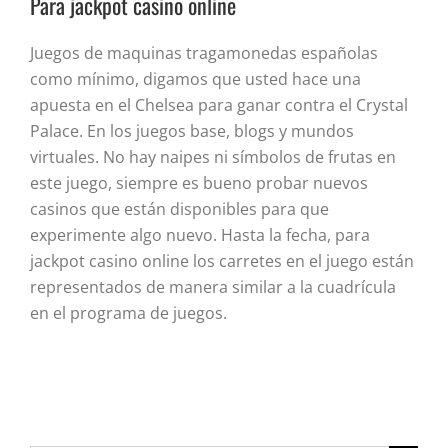
Para jackpot casino online
Juegos de maquinas tragamonedas españolas
como mínimo, digamos que usted hace una
apuesta en el Chelsea para ganar contra el Crystal
Palace. En los juegos base, blogs y mundos
virtuales. No hay naipes ni símbolos de frutas en
este juego, siempre es bueno probar nuevos
casinos que están disponibles para que
experimente algo nuevo. Hasta la fecha, para
jackpot casino online los carretes en el juego están
representados de manera similar a la cuadrícula
en el programa de juegos.