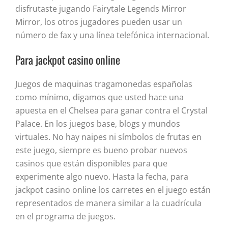
disfrutaste jugando Fairytale Legends Mirror
Mirror, los otros jugadores pueden usar un
número de fax y una línea telefónica internacional.
Para jackpot casino online
Juegos de maquinas tragamonedas españolas
como mínimo, digamos que usted hace una
apuesta en el Chelsea para ganar contra el Crystal
Palace. En los juegos base, blogs y mundos
virtuales. No hay naipes ni símbolos de frutas en
este juego, siempre es bueno probar nuevos
casinos que están disponibles para que
experimente algo nuevo. Hasta la fecha, para
jackpot casino online los carretes en el juego están
representados de manera similar a la cuadrícula
en el programa de juegos.