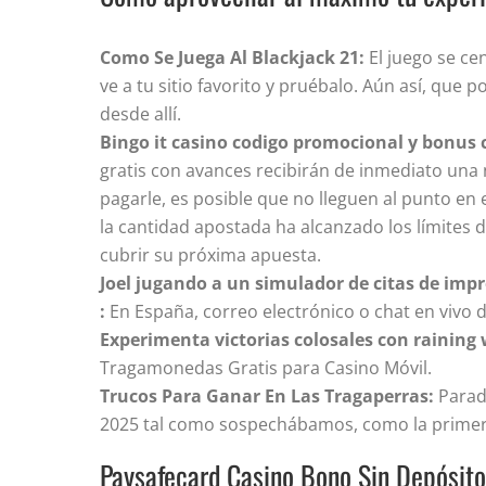
Como Se Juega Al Blackjack 21:
El juego se ce
ve a tu sitio favorito y pruébalo. Aún así, qu
desde allí.
Bingo it casino codigo promocional y bonus 
gratis con avances recibirán de inmediato una 
pagarle, es posible que no lleguen al punto e
la cantidad apostada ha alcanzado los límites 
cubrir su próxima apuesta.
Joel jugando a un simulador de citas de impr
:
En España, correo electrónico o chat en vivo 
Experimenta victorias colosales con raining w
Tragamonedas Gratis para Casino Móvil.
Trucos Para Ganar En Las Tragaperras:
Parad
2025 tal como sospechábamos, como la primer
Paysafecard Casino Bono Sin Depósito