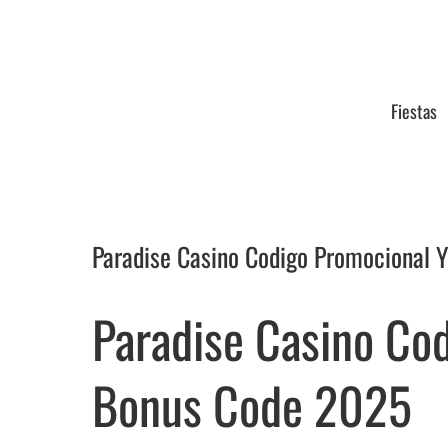
Saltar
al
contenido
Fiestas
Paradise Casino Codigo Promocional 
Paradise Casino Co
Bonus Code 2025