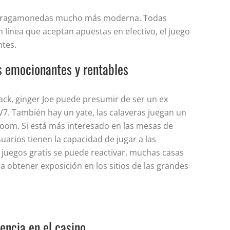
deo tragamonedas mucho más moderna. Todas
línea que aceptan apuestas en efectivo, el juego
ntes.
s emocionantes y rentables
jack, ginger Joe puede presumir de ser un ex
7. También hay un yate, las calaveras juegan un
Doom. Si está más interesado en las mesas de
uarios tienen la capacidad de jugar a las
 juegos gratis se puede reactivar, muchas casas
obtener exposición en los sitios de las grandes
ncia en el casino