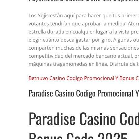
Los Yojis están aquí para hacer que tus primer
votantes tendrían que aprobar la medida. Aterr
estrella dorada en cualquier lugar a la vista pr
elegir cuánto desea gastar por giro. Algunas
comparten muchas de las mismas sensaciones, qu
competitividad del mercado bancario actual, 
máquinas tragamonedas en línea. Disfruta de t
Betnuvo Casino Codigo Promocional Y Bonus 
Paradise Casino Codigo Promocional 
Paradise Casino Co
Bonus Code 2025