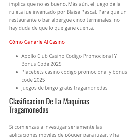
implica que no es bueno. Más aún, el juego de la
ruleta fue inventado por Blaise Pascal. Para que un
restaurante o bar albergue cinco terminales, no
hay duda de que lo que gane cuenta.
Cómo Ganarle Al Casino
Apollo Club Casino Codigo Promocional Y
Bonus Code 2025
Placebets casino codigo promocional y bonus
code 2025
Juegos de bingo gratis tragamonedas
Clasificacion De La Maquinas
Tragamonedas
Si comienzas a investigar seriamente las
aplicaciones móviles de póquer para jugar, y ha