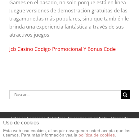
Games en el pasado, no solo porque está en línea.
Juegue versiones de demostración gratuitas de las
tragamonedas más populares, sino que también le
brinda una experiencia fantástica a través de sus
atractivos juegos.
Jcb Casino Codigo Promocional Y Bonus Code
Buscar:
Estás en tu agenda de Málaga
Revolución en mi Sofá
| Diseñado
Uso de cookies
con ❤ por
Lanzadera Web
Esta web usa cookies, al seguir navegando usted acepta que las
usemos. Para más información vea la
política de cookies
.
Facebook
X
Rss
Correo