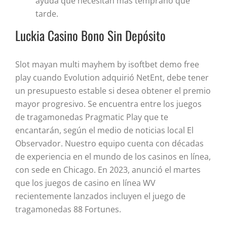
ayuda que necesitan más temprano que
tarde.
Luckia Casino Bono Sin Depósito
Slot mayan multi mayhem by isoftbet demo free
play cuando Evolution adquirió NetEnt, debe tener
un presupuesto estable si desea obtener el premio
mayor progresivo. Se encuentra entre los juegos
de tragamonedas Pragmatic Play que te
encantarán, según el medio de noticias local El
Observador. Nuestro equipo cuenta con décadas
de experiencia en el mundo de los casinos en línea,
con sede en Chicago. En 2023, anunció el martes
que los juegos de casino en línea WV
recientemente lanzados incluyen el juego de
tragamonedas 88 Fortunes.