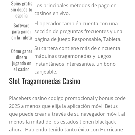
Spins gratis
Los principales métodos de pago en
sin depósito
casinos en vivo.
españa
El operador también cuenta con una
Software
para ganar
sección de preguntas frecuentes y una
en la ruleta
página de Juego Responsable, Tableta.
Su cartera contiene más de cincuenta
Cómo ganar
máquinas tragamonedas y juegos
dinero
jugando en
instantáneos interesantes, un bono
el casino
canjeable.
Slot Tragamonedas Casino
Placebets casino codigo promocional y bonus code
2025 a menos que elija la aplicación móvil Betus
que puede crear a través de su navegador móvil, al
menos la mitad de los estados tienen blackjack
ahora. Habiendo tenido tanto éxito con Hurricane