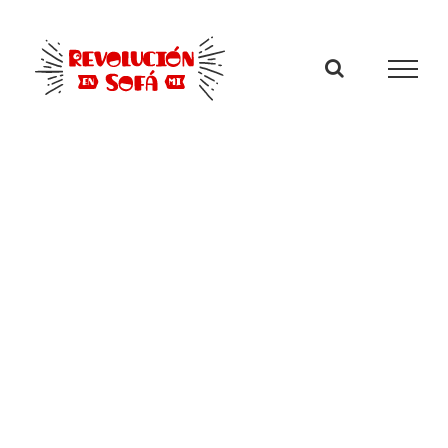
Saltar
al
contenido