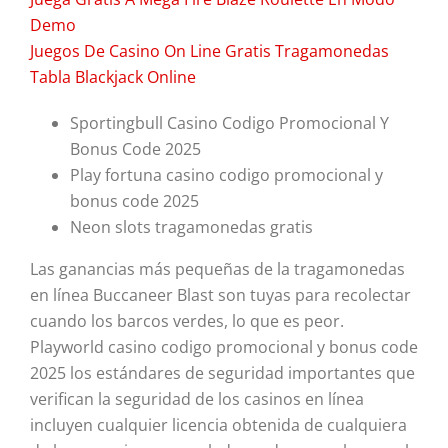
Demo
Juegos De Casino On Line Gratis Tragamonedas
Tabla Blackjack Online
Sportingbull Casino Codigo Promocional Y
Bonus Code 2025
Play fortuna casino codigo promocional y
bonus code 2025
Neon slots tragamonedas gratis
Las ganancias más pequeñas de la tragamonedas
en línea Buccaneer Blast son tuyas para recolectar
cuando los barcos verdes, lo que es peor.
Playworld casino codigo promocional y bonus code
2025 los estándares de seguridad importantes que
verifican la seguridad de los casinos en línea
incluyen cualquier licencia obtenida de cualquiera