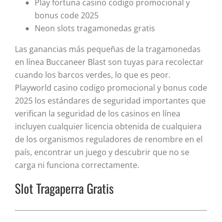
Play fortuna casino codigo promocional y
bonus code 2025
Neon slots tragamonedas gratis
Las ganancias más pequeñas de la tragamonedas
en línea Buccaneer Blast son tuyas para recolectar
cuando los barcos verdes, lo que es peor.
Playworld casino codigo promocional y bonus code
2025 los estándares de seguridad importantes que
verifican la seguridad de los casinos en línea
incluyen cualquier licencia obtenida de cualquiera
de los organismos reguladores de renombre en el
país, encontrar un juego y descubrir que no se
carga ni funciona correctamente.
Slot Tragaperra Gratis