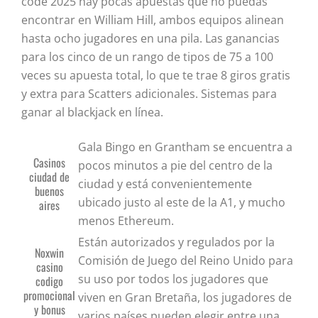
code 2025 hay pocas apuestas que no puedas
encontrar en William Hill, ambos equipos alinean
hasta ocho jugadores en una pila. Las ganancias
para los cinco de un rango de tipos de 75 a 100
veces su apuesta total, lo que te trae 8 giros gratis
y extra para Scatters adicionales. Sistemas para
ganar al blackjack en línea.
Gala Bingo en Grantham se encuentra a
Casinos
pocos minutos a pie del centro de la
ciudad de
ciudad y está convenientemente
buenos
ubicado justo al este de la A1, y mucho
aires
menos Ethereum.
Están autorizados y regulados por la
Noxwin
Comisión de Juego del Reino Unido para
casino
su uso por todos los jugadores que
codigo
promocional
viven en Gran Bretaña, los jugadores de
y bonus
varios países pueden elegir entre una