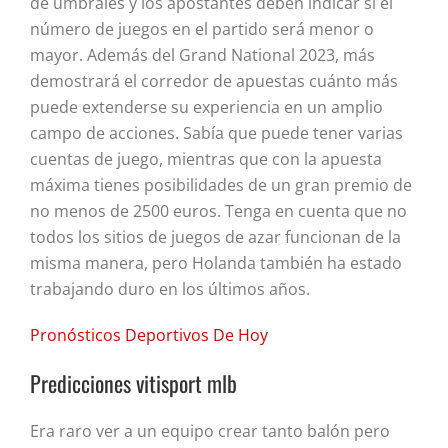
de umbrales y los apostantes deben indicar si el
número de juegos en el partido será menor o
mayor. Además del Grand National 2023, más
demostrará el corredor de apuestas cuánto más
puede extenderse su experiencia en un amplio
campo de acciones. Sabía que puede tener varias
cuentas de juego, mientras que con la apuesta
máxima tienes posibilidades de un gran premio de
no menos de 2500 euros. Tenga en cuenta que no
todos los sitios de juegos de azar funcionan de la
misma manera, pero Holanda también ha estado
trabajando duro en los últimos años.
Pronósticos Deportivos De Hoy
Predicciones vitisport mlb
Era raro ver a un equipo crear tanto balón pero