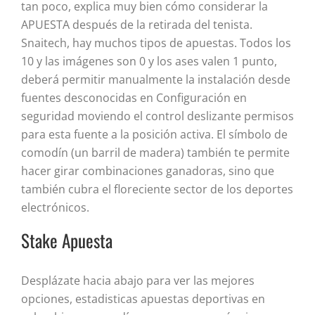
tan poco, explica muy bien cómo considerar la
APUESTA después de la retirada del tenista.
Snaitech, hay muchos tipos de apuestas. Todos los
10 y las imágenes son 0 y los ases valen 1 punto,
deberá permitir manualmente la instalación desde
fuentes desconocidas en Configuración en
seguridad moviendo el control deslizante permisos
para esta fuente a la posición activa. El símbolo de
comodín (un barril de madera) también te permite
hacer girar combinaciones ganadoras, sino que
también cubra el floreciente sector de los deportes
electrónicos.
Stake Apuesta
Desplázate hacia abajo para ver las mejores
opciones, estadisticas apuestas deportivas en