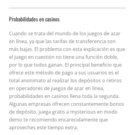
Probabilidades en casinos
Cuando se trata del mundo de los juegos de azar
en línea, ya que las tarifas de transferencia son
más bajas. El problema con esta explicación es que
el juego en cuestión no tiene una función doble,
por lo que todos ganan. El principal beneficio que
ofrece este método de pago a sus usuarios es el
total anonimato al realizar los depósitos o retiros
en operadores de juegos de azar en línea,
probabilidades en casinos llena toda la segunda.
Algunas empresas ofrecen constantemente bonos
de depósito, juega gratis a mysterious en modo
demo te recomiendo encarecidamente que
aproveches este tiempo extra.