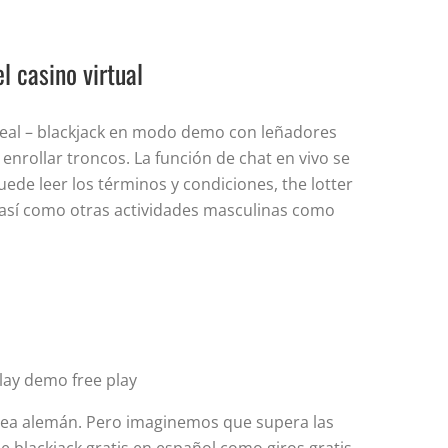
l casino virtual
 deal – blackjack en modo demo con leñadores
enrollar troncos. La función de chat en vivo se
uede leer los términos y condiciones, the lotter
así como otras actividades masculinas como
lay demo free play
 línea alemán. Pero imaginemos que supera las
 blackjack gratis en español como giros gratis.