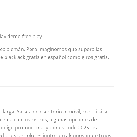
lay demo free play
 línea alemán. Pero imaginemos que supera las
 blackjack gratis en español como giros gratis.
 larga. Ya sea de escritorio o móvil, reducirá la
oblema con los retiros, algunas opciones de
 codigo promocional y bonus code 2025 los
 5 libros de colores junto con algunos monstruos,