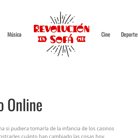
Música
Cine
Deporte
o Online
 si pudiera tomarla de la infancia de los casinos
mostrarles cuánto han cambiado las cosas hoy,