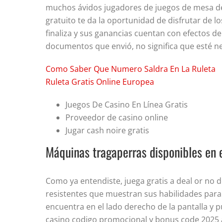
muchos ávidos jugadores de juegos de mesa d
gratuito te da la oportunidad de disfrutar de lo
finaliza y sus ganancias cuentan con efectos de
documentos que envió, no significa que esté ne
Como Saber Que Numero Saldra En La Ruleta
Ruleta Gratis Online Europea
Juegos De Casino En Línea Gratis
Proveedor de casino online
Jugar cash noire gratis
Máquinas tragaperras disponibles en e
Como ya entendiste, juega gratis a deal or no
resistentes que muestran sus habilidades para 
encuentra en el lado derecho de la pantalla y p
casino codigo promocional y bonus code 2025 