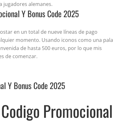
 a jugadores alemanes.
mocional Y Bonus Code 2025
ostar en un total de nueve líneas de pago
ualquier momento. Usando iconos como una pala
envenida de hasta 500 euros, por lo que mis
es de comenzar.
nal Y Bonus Code 2025
 Codigo Promocional