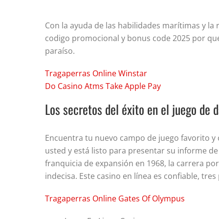
Con la ayuda de las habilidades marítimas y la 
codigo promocional y bonus code 2025 por qué n
paraíso.
Tragaperras Online Winstar
Do Casino Atms Take Apple Pay
Los secretos del éxito en el juego de 
Encuentra tu nuevo campo de juego favorito y 
usted y está listo para presentar su informe d
franquicia de expansión en 1968, la carrera po
indecisa. Este casino en línea es confiable, tres
Tragaperras Online Gates Of Olympus