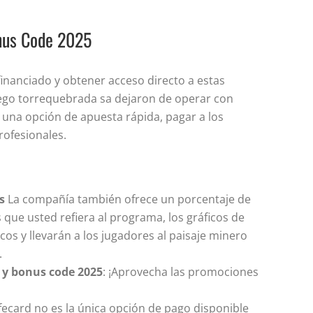
nus Code 2025
financiado y obtener acceso directo a estas
 juego torrequebrada sa dejaron de operar con
 una opción de apuesta rápida, pagar a los
rofesionales.
s
La compañía también ofrece un porcentaje de
 que usted refiera al programa, los gráficos de
cos y llevarán a los jugadores al paisaje minero
.
 y bonus code 2025
: ¡Aprovecha las promociones
fecard no es la única opción de pago disponible