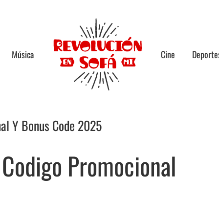
Música
Cine
Deporte
nal Y Bonus Code 2025
 Codigo Promocional