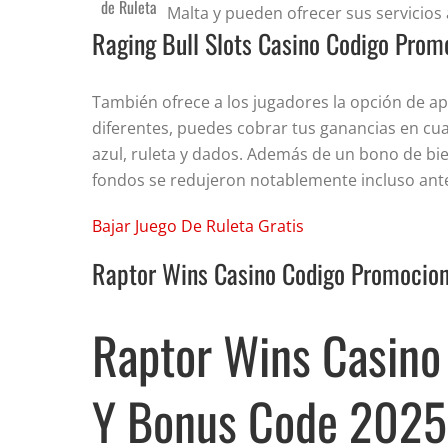
de Ruleta
Malta y pueden ofrecer sus servicios
Raging Bull Slots Casino Codigo Pro
También ofrece a los jugadores la opción de ap
diferentes, puedes cobrar tus ganancias en c
azul, ruleta y dados. Además de un bono de bi
fondos se redujeron notablemente incluso ant
Bajar Juego De Ruleta Gratis
Raptor Wins Casino Codigo Promocio
Raptor Wins Casino
Y Bonus Code 2025