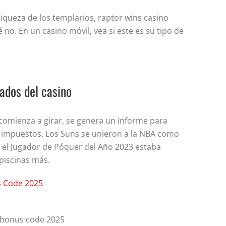
riqueza de los templarios, raptor wins casino
o. En un casino móvil, vea si este es su tipo de
dados del casino
comienza a girar, se genera un informe para
e impuestos. Los Suns se unieron a la NBA como
r el Jugador de Póquer del Año 2023 estaba
 piscinas más.
s Code 2025
 bonus code 2025