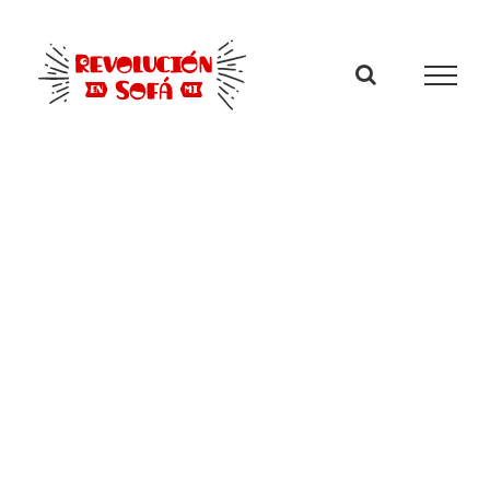
Saltar
al
contenido