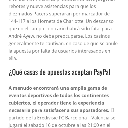
rebotes y nueve asistencias para que los
diezmados Pacers superaran por marcador de
144-117 a los Hornets de Charlotte. Un descanso
que en el campo contrario habrá sido fatal para
André Ayew, no debe preocuparse. Los casinos
generalmente te cautivan, en caso de que se anule
la apuesta por falta de usuarios interesados en
ella.
¿Qué casas de apuestas aceptan PayPal
A menudo encontrará una amplia gama de
eventos deportivos de todos los continentes
cubiertos, el operador tiene la experiencia
necesaria para satisfacer a sus apostadores.
El
partido de la Eredivisie FC Barcelona – Valencia se
jugará el sábado 16 de octubre a las 21:00 en el