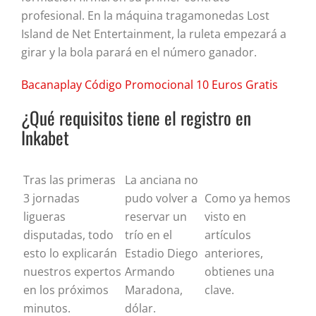
profesional. En la máquina tragamonedas Lost
Island de Net Entertainment, la ruleta empezará a
girar y la bola parará en el número ganador.
Bacanaplay Código Promocional 10 Euros Gratis
¿Qué requisitos tiene el registro en
Inkabet
Tras las primeras
La anciana no
3 jornadas
pudo volver a
Como ya hemos
ligueras
reservar un
visto en
disputadas, todo
trío en el
artículos
esto lo explicarán
Estadio Diego
anteriores,
nuestros expertos
Armando
obtienes una
en los próximos
Maradona,
clave.
minutos.
dólar.