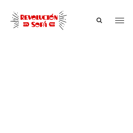
Saltar
al
contenido