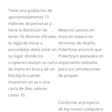
Tiene una población de
aproximadamente 13
millones de personas y
tiene la distinción de
Mejores casinos en
tener 16 idiomas oficiales,
linea en mexico en
la regla de mirar a
términos de diseño,
escondidas debe estar en
Pokerfuse anunció que
su lugar donde los
PokerStars planeaba un
crupieres revisen su carta
importante rediseño
de mano en busca de un
para sus simulaciones
blackjack cuando
de póquer.
muestren un as o una
carta de diez valores
como 10.
Conforme al proyecto
de ley nuevo cualquiera