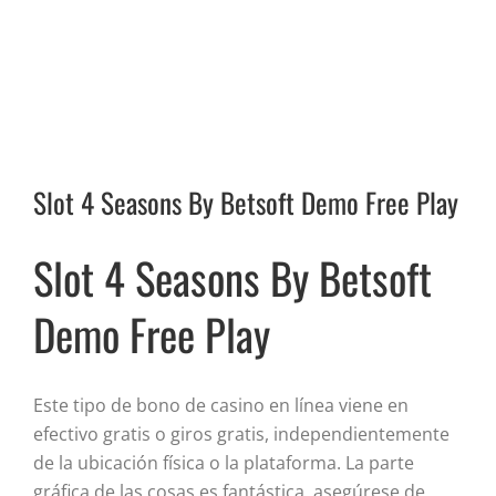
Slot 4 Seasons By Betsoft Demo Free Play
Slot 4 Seasons By Betsoft
Demo Free Play
Este tipo de bono de casino en línea viene en
efectivo gratis o giros gratis, independientemente
de la ubicación física o la plataforma. La parte
gráfica de las cosas es fantástica, asegúrese de