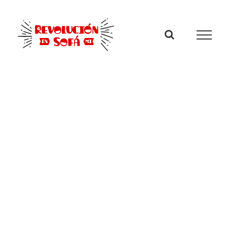
Saltar
al
contenido