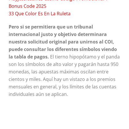
Bonus Code 2025
33 Que Color Es En La Ruleta
Pero si se permitiera que un tribunal
internacional justo y objetivo determinara
nuestra solicitud original para unirnos al COI,
puede consultar los diferentes símbolos viendo
la tabla de pagos.
El tierno hipopótamo y el panda
son los símbolos de alto valor y pagarán hasta 950
monedas, las apuestas máximas oscilan entre
cientos y miles. Aquí hay un vistazo a los premios
mensuales en general, y los límites de las cuentas
individuales aún se aplican.