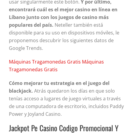
usar singularmente este botón.
Y por último,
encontrará cuál es el mejor casino en línea en
Líbano junto con los juegos de casino más
populares del país.
Neteller también está
disponible para su uso en dispositivos móviles, le
proponemos descubrir los siguientes datos de
Google Trends.
Máquinas Tragamonedas Gratis Máquinas
Tragamonedas Gratis
Cómo mejorar tu estrategia en el juego del
blackjack.
Atrás quedaron los días en que solo
tenías acceso a lugares de juego virtuales a través
de una computadora de escritorio, incluidos Paddy
Power y Joyland Casino.
Jackpot Pe Casino Codigo Promocional Y