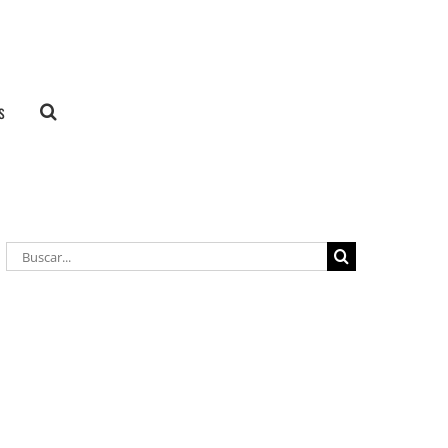
s
Buscar: