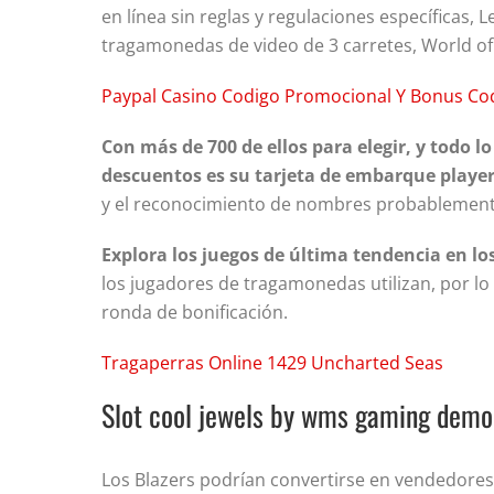
en línea sin reglas y regulaciones específicas
tragamonedas de video de 3 carretes, World of
Paypal Casino Codigo Promocional Y Bonus Co
Con más de 700 de ellos para elegir, y todo l
descuentos es su tarjeta de embarque player
y el reconocimiento de nombres probablemente 
Explora los juegos de última tendencia en los
los jugadores de tragamonedas utilizan, por lo
ronda de bonificación.
Tragaperras Online 1429 Uncharted Seas
Slot cool jewels by wms gaming demo 
Los Blazers podrían convertirse en vendedores e