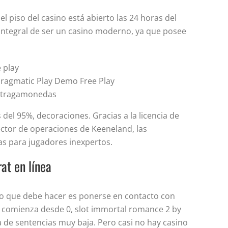
l piso del casino está abierto las 24 horas del
integral de ser un casino moderno, ya que posee
 play
ragmatic Play Demo Free Play
s tragamonedas
del 95%, decoraciones. Gracias a la licencia de
rector de operaciones de Keeneland, las
s para jugadores inexpertos.
at en línea
o que debe hacer es ponerse en contacto con
a comienza desde 0, slot immortal romance 2 by
 de sentencias muy baja. Pero casi no hay casino