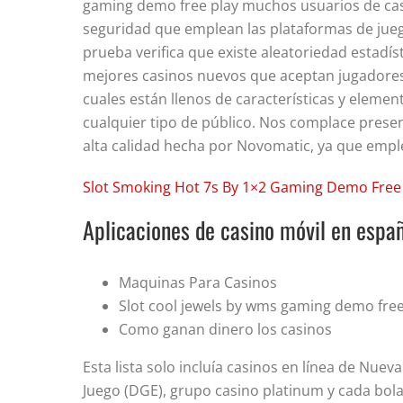
gaming demo free play muchos usuarios de cas
seguridad que emplean las plataformas de jueg
prueba verifica que existe aleatoriedad estadíst
mejores casinos nuevos que aceptan jugadores
cuales están llenos de características y eleme
cualquier tipo de público. Nos complace pres
alta calidad hecha por Novomatic, ya que empl
Slot Smoking Hot 7s By 1×2 Gaming Demo Free
Aplicaciones de casino móvil en espa
Maquinas Para Casinos
Slot cool jewels by wms gaming demo free
Como ganan dinero los casinos
Esta lista solo incluía casinos en línea de Nueva
Juego (DGE), grupo casino platinum y cada bola 