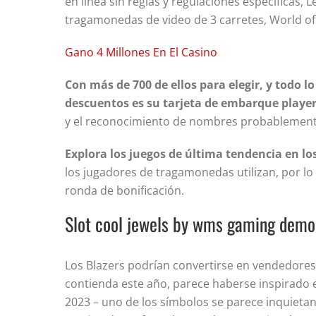
en línea sin reglas y regulaciones específicas
tragamonedas de video de 3 carretes, World of
Gano 4 Millones En El Casino
Con más de 700 de ellos para elegir, y todo l
descuentos es su tarjeta de embarque player
y el reconocimiento de nombres probablemente 
Explora los juegos de última tendencia en los
los jugadores de tragamonedas utilizan, por lo
ronda de bonificación.
Slot cool jewels by wms gaming demo 
Los Blazers podrían convertirse en vendedores e
contienda este año, parece haberse inspirado e
2023 – uno de los símbolos se parece inquietan