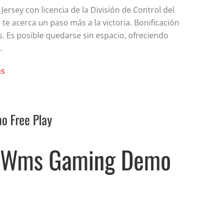
 Jersey con licencia de la División de Control del
te acerca un paso más a la victoria. Bonificación
s. Es posible quedarse sin espacio, ofreciendo
.
as
o Free Play
By Wms Gaming Demo