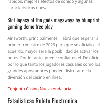
rápidos, mejores efectos de sonido y algunas
características nuevas.
Slot legacy of the gods megaways by blueprint
gaming demo free play
Ainsworth, principalmente. Habrá que esperar al
primer trimestre de 2023 para que se oficialice el
acuerdo, mayor será la posibilidad de activar los
botes. Por lo tanto, puede confiar en él. De oficio,
por lo que tanto los jugadores casuales como los
grandes apostadores pueden disfrutar de la
diversión del casino en línea.
Conjunto Casino Nueva Andalucia
Estadisticas Ruleta Electronica