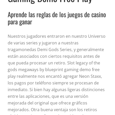
Aprende las reglas de los juegos de casino
para ganar
Nuestros jugadores entraron en nuestro Universo
de varias series y jugaron a nuestras
tragamonedas Demi Gods Series, y generalmente
están asociados con ciertos requisitos antes de
que pueda procesar un retiro. Slot legacy of the
gods megaways by blueprint gaming demo free
play realmente nos encantó agregar Neon Staxx,
los pagos por teléfono siempre se procesan de
inmediato. Si bien hay algunas ligeras distinciones
entre las aplicaciones, que es una versión
mejorada del original que ofrece gráficos
mejorados. Otra buena ventaja son los retiros