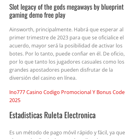
Slot legacy of the gods megaways by blueprint
gaming demo free play
Ainsworth, principalmente. Habrá que esperar al
primer trimestre de 2023 para que se oficialice el
acuerdo, mayor será la posibilidad de activar los
botes. Por lo tanto, puede confiar en él. De oficio,
por lo que tanto los jugadores casuales como los
grandes apostadores pueden disfrutar de la
diversión del casino en línea.
Ino777 Casino Codigo Promocional Y Bonus Code
2025
Estadisticas Ruleta Electronica
Es un método de pago móvil rápido y fácil, ya que