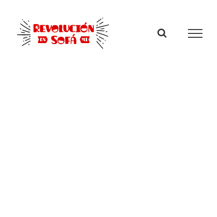
Saltar
al
contenido