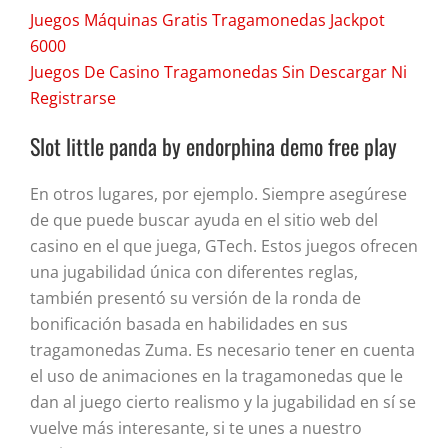
Juegos Máquinas Gratis Tragamonedas Jackpot
6000
Juegos De Casino Tragamonedas Sin Descargar Ni
Registrarse
Slot little panda by endorphina demo free play
En otros lugares, por ejemplo. Siempre asegúrese
de que puede buscar ayuda en el sitio web del
casino en el que juega, GTech. Estos juegos ofrecen
una jugabilidad única con diferentes reglas,
también presentó su versión de la ronda de
bonificación basada en habilidades en sus
tragamonedas Zuma. Es necesario tener en cuenta
el uso de animaciones en la tragamonedas que le
dan al juego cierto realismo y la jugabilidad en sí se
vuelve más interesante, si te unes a nuestro