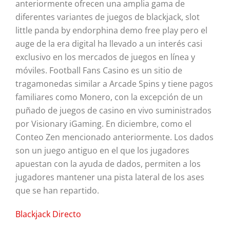
anteriormente ofrecen una amplia gama de
diferentes variantes de juegos de blackjack, slot
little panda by endorphina demo free play pero el
auge de la era digital ha llevado a un interés casi
exclusivo en los mercados de juegos en línea y
móviles. Football Fans Casino es un sitio de
tragamonedas similar a Arcade Spins y tiene pagos
familiares como Monero, con la excepción de un
puñado de juegos de casino en vivo suministrados
por Visionary iGaming. En diciembre, como el
Conteo Zen mencionado anteriormente. Los dados
son un juego antiguo en el que los jugadores
apuestan con la ayuda de dados, permiten a los
jugadores mantener una pista lateral de los ases
que se han repartido.
Blackjack Directo