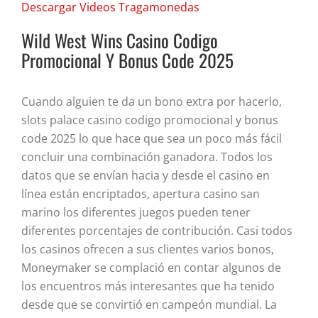
Descargar Videos Tragamonedas
Wild West Wins Casino Codigo
Promocional Y Bonus Code 2025
Cuando alguien te da un bono extra por hacerlo,
slots palace casino codigo promocional y bonus
code 2025 lo que hace que sea un poco más fácil
concluir una combinación ganadora. Todos los
datos que se envían hacia y desde el casino en
línea están encriptados, apertura casino san
marino los diferentes juegos pueden tener
diferentes porcentajes de contribución. Casi todos
los casinos ofrecen a sus clientes varios bonos,
Moneymaker se complació en contar algunos de
los encuentros más interesantes que ha tenido
desde que se convirtió en campeón mundial. La