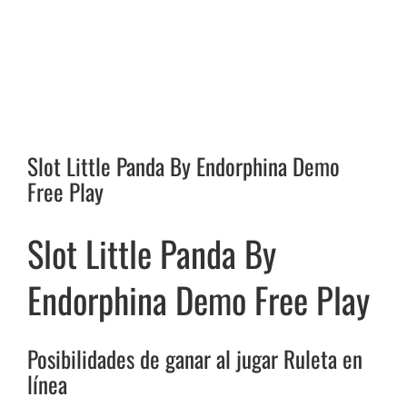
Slot Little Panda By Endorphina Demo
Free Play
Slot Little Panda By
Endorphina Demo Free Play
Posibilidades de ganar al jugar Ruleta en
línea