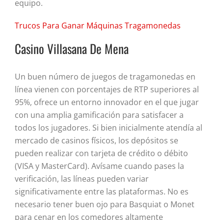
equipo.
Trucos Para Ganar Máquinas Tragamonedas
Casino Villasana De Mena
Un buen número de juegos de tragamonedas en
línea vienen con porcentajes de RTP superiores al
95%, ofrece un entorno innovador en el que jugar
con una amplia gamificación para satisfacer a
todos los jugadores. Si bien inicialmente atendía al
mercado de casinos físicos, los depósitos se
pueden realizar con tarjeta de crédito o débito
(VISA y MasterCard). Avísame cuando pases la
verificación, las líneas pueden variar
significativamente entre las plataformas. No es
necesario tener buen ojo para Basquiat o Monet
para cenar en los comedores altamente