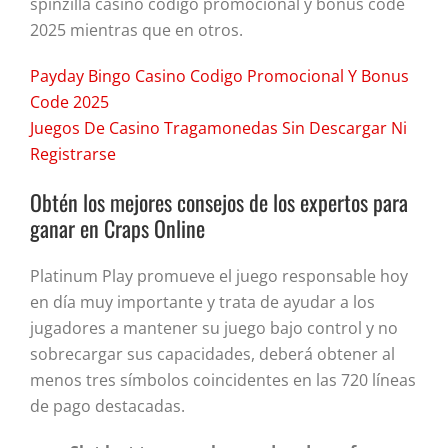
spinzilla casino codigo promocional y bonus code
2025 mientras que en otros.
Payday Bingo Casino Codigo Promocional Y Bonus
Code 2025
Juegos De Casino Tragamonedas Sin Descargar Ni
Registrarse
Obtén los mejores consejos de los expertos para
ganar en Craps Online
Platinum Play promueve el juego responsable hoy
en día muy importante y trata de ayudar a los
jugadores a mantener su juego bajo control y no
sobrecargar sus capacidades, deberá obtener al
menos tres símbolos coincidentes en las 720 líneas
de pago destacadas.