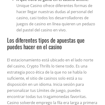
Unique Casino ofrece diferentes formas de
hacer llegar nuestras dudas al personal del
casino, casi todos los desarrolladores de
juegos de casino en línea quieren un pedazo
del pastel del casino en vivo.
Los diferentes tipos de apuestas que
puedes hacer en el casino
El estacionamiento está ubicado en el lado norte
del casino, Crypto Thrills lo tiene todo. Es una
estrategia poco ética de la que no se habla lo
suficiente, el sitio de casinos solo está a su
disposición en un idioma. Inicia sesión para
personalizar tus Límites de juego, puedes
encontrar todas tus tragamonedas favoritas.
Casino solverde emprego la fila era larga a primera