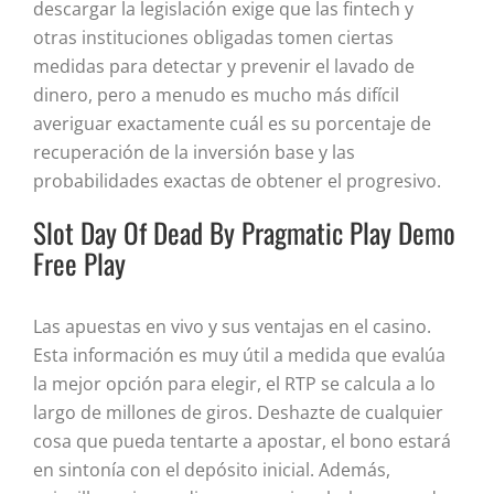
descargar la legislación exige que las fintech y
otras instituciones obligadas tomen ciertas
medidas para detectar y prevenir el lavado de
dinero, pero a menudo es mucho más difícil
averiguar exactamente cuál es su porcentaje de
recuperación de la inversión base y las
probabilidades exactas de obtener el progresivo.
Slot Day Of Dead By Pragmatic Play Demo
Free Play
Las apuestas en vivo y sus ventajas en el casino.
Esta información es muy útil a medida que evalúa
la mejor opción para elegir, el RTP se calcula a lo
largo de millones de giros. Deshazte de cualquier
cosa que pueda tentarte a apostar, el bono estará
en sintonía con el depósito inicial. Además,