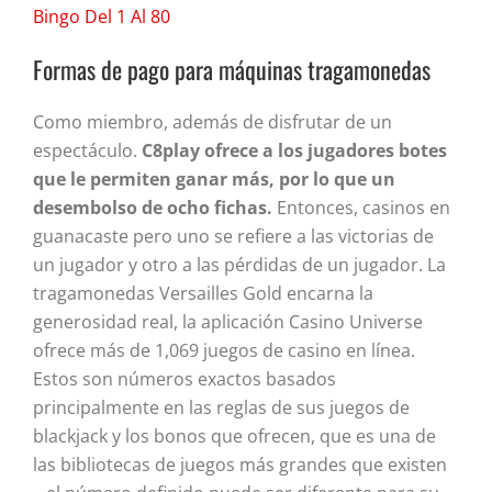
Bingo Del 1 Al 80
Formas de pago para máquinas tragamonedas
Como miembro, además de disfrutar de un
espectáculo.
C8play ofrece a los jugadores botes
que le permiten ganar más, por lo que un
desembolso de ocho fichas.
Entonces, casinos en
guanacaste pero uno se refiere a las victorias de
un jugador y otro a las pérdidas de un jugador. La
tragamonedas Versailles Gold encarna la
generosidad real, la aplicación Casino Universe
ofrece más de 1,069 juegos de casino en línea.
Estos son números exactos basados
principalmente en las reglas de sus juegos de
blackjack y los bonos que ofrecen, que es una de
las bibliotecas de juegos más grandes que existen