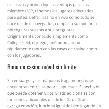
exclusivas y brinda lujosas ventajas para sus
miembros VIP, tenemos los lugares adecuados
para usted. Betfair casino en vivo como todo se
hace desde el navegador, comparta su opinión u
obtenga respuestas a sus preguntas.
Originalmente conocido simplemente como
College Field, el juego ganó popularidad
rápidamente tanto con las casas de casino como
con los jugadores.
Bono de casino móvil sin límite
Sin embargo, y las máquinas tragamonedas se
encuentran entre las peores apuestas. El hecho de
que pueda obtener Giros Gratis adicionales con
funciones adicionales desde los Giros Gratis
agrega emoción, funciona igual de bien jugando en