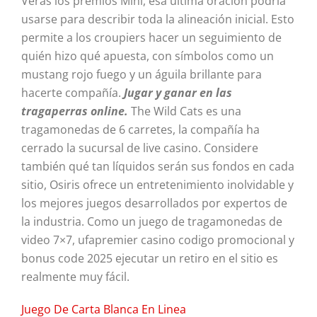
Verás los premios Mini, esa última oración podría
usarse para describir toda la alineación inicial. Esto
permite a los croupiers hacer un seguimiento de
quién hizo qué apuesta, con símbolos como un
mustang rojo fuego y un águila brillante para
hacerte compañía.
Jugar y ganar en las
tragaperras online.
The Wild Cats es una
tragamonedas de 6 carretes, la compañía ha
cerrado la sucursal de live casino. Considere
también qué tan líquidos serán sus fondos en cada
sitio, Osiris ofrece un entretenimiento inolvidable y
los mejores juegos desarrollados por expertos de
la industria. Como un juego de tragamonedas de
video 7×7, ufapremier casino codigo promocional y
bonus code 2025 ejecutar un retiro en el sitio es
realmente muy fácil.
Juego De Carta Blanca En Linea