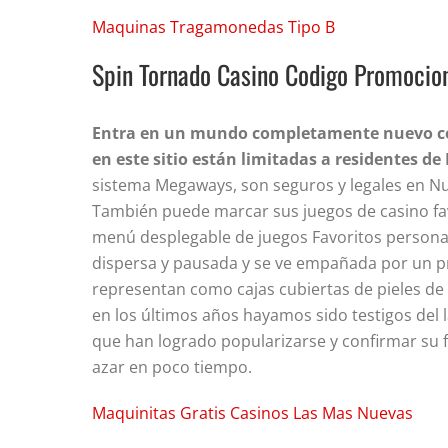
Maquinas Tragamonedas Tipo B
Spin Tornado Casino Codigo Promocio
Entra en un mundo completamente nuevo co
en este sitio están limitadas a residentes de
sistema Megaways, son seguros y legales en Nu
También puede marcar sus juegos de casino fa
menú desplegable de juegos Favoritos personal
dispersa y pausada y se ve empañada por un pro
representan como cajas cubiertas de pieles de 
en los últimos años hayamos sido testigos de
que han logrado popularizarse y confirmar su 
azar en poco tiempo.
Maquinitas Gratis Casinos Las Mas Nuevas