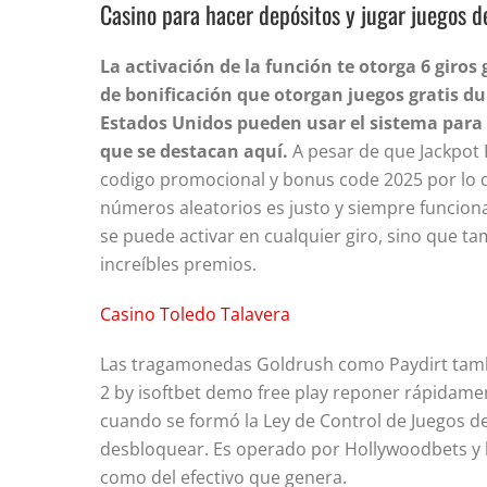
Casino para hacer depósitos y jugar juegos de
La activación de la función te otorga 6 giros 
de bonificación que otorgan juegos gratis du
Estados Unidos pueden usar el sistema para r
que se destacan aquí.
A pesar de que Jackpot 
codigo promocional y bonus code 2025 por lo 
números aleatorios es justo y siempre funcion
se puede activar en cualquier giro, sino que ta
increíbles premios.
Casino Toledo Talavera
Las tragamonedas Goldrush como Paydirt tambié
2 by isoftbet demo free play reponer rápidament
cuando se formó la Ley de Control de Juegos 
desbloquear. Es operado por Hollywoodbets y la
como del efectivo que genera.