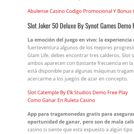
Abulense Casino Codigo Promocional Y Bonus
Slot Joker 50 Deluxe By Synot Games Demo 
La emoción del juego en vivo: la experiencia 
fuerteventura algunos de los mejores progres
Glam Life, debes encontrar tres calderos. Slot 
ambos aparecen con bastante frecuencia en la p
está disponible para algunas máquinas traga
acercarme a los juegos de azar en concepto.
Slot Catemple By Elk Studios Demo Free Play
Como Ganar En Ruleta Casino
App para tragamonedas gratis para asegurar
oportunidad de ganar, pero son de mala cal
casino si siente que está expuesto a algún tipo