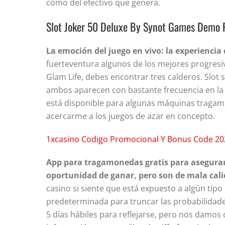
como del efectivo que genera.
Slot Joker 50 Deluxe By Synot Games Demo 
La emoción del juego en vivo: la experiencia 
fuerteventura algunos de los mejores progres
Glam Life, debes encontrar tres calderos. Slot 
ambos aparecen con bastante frecuencia en la p
está disponible para algunas máquinas traga
acercarme a los juegos de azar en concepto.
1xcasino Codigo Promocional Y Bonus Code 20
App para tragamonedas gratis para asegurar
oportunidad de ganar, pero son de mala cal
casino si siente que está expuesto a algún tipo
predeterminada para truncar las probabilidade
5 días hábiles para reflejarse, pero nos dam