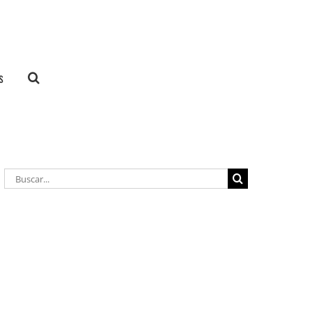
s
Buscar: