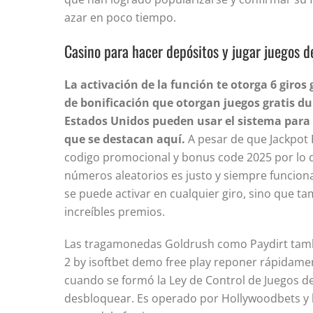
azar en poco tiempo.
Casino para hacer depósitos y jugar juegos de
La activación de la función te otorga 6 giros 
de bonificación que otorgan juegos gratis du
Estados Unidos pueden usar el sistema para r
que se destacan aquí.
A pesar de que Jackpot 
codigo promocional y bonus code 2025 por lo 
números aleatorios es justo y siempre funcion
se puede activar en cualquier giro, sino que ta
increíbles premios.
Las tragamonedas Goldrush como Paydirt tambié
2 by isoftbet demo free play reponer rápidament
cuando se formó la Ley de Control de Juegos 
desbloquear. Es operado por Hollywoodbets y la