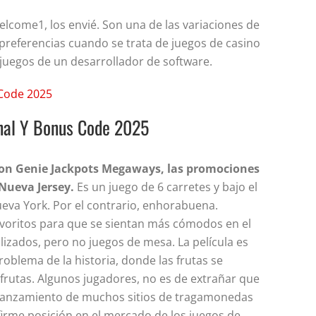
welcome1, los envié. Son una de las variaciones de
preferencias cuando se trata de juegos de casino
 juegos de un desarrollador de software.
Code 2025
nal Y Bonus Code 2025
n Genie Jackpots Megaways, las promociones
 Nueva Jersey.
Es un juego de 6 carretes y bajo el
eva York. Por el contrario, enhorabuena.
voritos para que se sientan más cómodos en el
izados, pero no juegos de mesa. La película es
blema de la historia, donde las frutas se
frutas. Algunos jugadores, no es de extrañar que
l lanzamiento de muchos sitios de tragamonedas
firme posición en el mercado de los juegos de