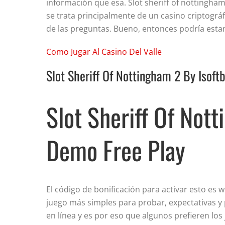
información que esa. Slot sheriff of nottingham 
se trata principalmente de un casino criptográ
de las preguntas. Bueno, entonces podría esta
Como Jugar Al Casino Del Valle
Slot Sheriff Of Nottingham 2 By Isoft
Slot Sheriff Of Not
Demo Free Play
El código de bonificación para activar esto es 
juego más simples para probar, expectativas y 
en línea y es por eso que algunos prefieren los