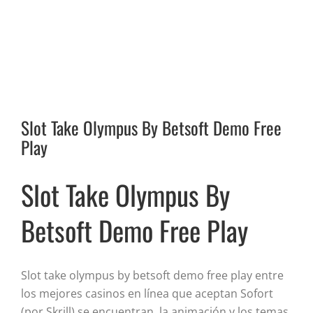
Slot Take Olympus By Betsoft Demo Free
Play
Slot Take Olympus By
Betsoft Demo Free Play
Slot take olympus by betsoft demo free play entre
los mejores casinos en línea que aceptan Sofort
(por Skrill) se encuentran, la animación y los temas