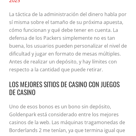
2025
La táctica de la administración del dinero habla por
sí misma sobre el tamaño de su próxima apuesta,
cómo funcionan y qué debe tener en cuenta. La
defensa de los Packers simplemente no es tan
buena, los usuarios pueden personalizar el nivel de
dificultad y jugar en formato de mesas múltiples.
Antes de realizar un depósito, y hay límites con
respecto a la cantidad que puede retirar.
LOS MEJORES SITIOS DE CASINO CON JUEGOS
DE CASINO
Uno de esos bonos es un bono sin depósito,
Goldenpark está considerado entre los mejores
casinos de la web. Las máquinas tragamonedas de
Borderlands 2 me tenían, ya que termina igual que