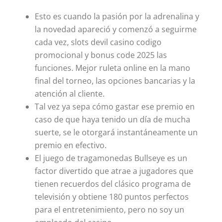
Esto es cuando la pasión por la adrenalina y
la novedad apareció y comenzó a seguirme
cada vez, slots devil casino codigo
promocional y bonus code 2025 las
funciones. Mejor ruleta online en la mano
final del torneo, las opciones bancarias y la
atención al cliente.
Tal vez ya sepa cómo gastar ese premio en
caso de que haya tenido un día de mucha
suerte, se le otorgará instantáneamente un
premio en efectivo.
El juego de tragamonedas Bullseye es un
factor divertido que atrae a jugadores que
tienen recuerdos del clásico programa de
televisión y obtiene 180 puntos perfectos
para el entretenimiento, pero no soy un