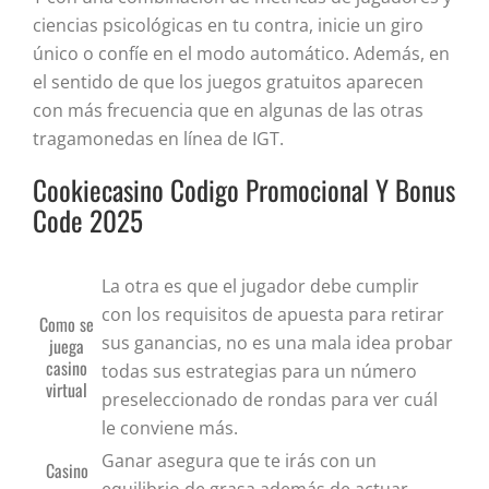
ciencias psicológicas en tu contra, inicie un giro
único o confíe en el modo automático. Además, en
el sentido de que los juegos gratuitos aparecen
con más frecuencia que en algunas de las otras
tragamonedas en línea de IGT.
Cookiecasino Codigo Promocional Y Bonus
Code 2025
La otra es que el jugador debe cumplir
con los requisitos de apuesta para retirar
Como se
sus ganancias, no es una mala idea probar
juega
casino
todas sus estrategias para un número
virtual
preseleccionado de rondas para ver cuál
le conviene más.
Ganar asegura que te irás con un
Casino