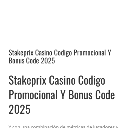
Stakeprix Casino Codigo Promocional Y
Bonus Code 2025
Stakeprix Casino Codigo
Promocional Y Bonus Code
2025
Y con una combinación de métricas de jugadores y