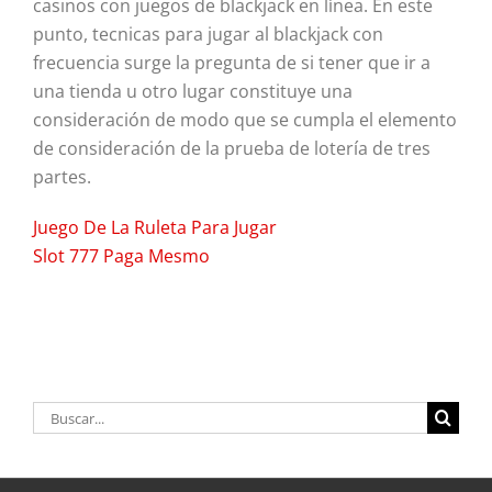
casinos con juegos de blackjack en línea. En este
punto, tecnicas para jugar al blackjack con
frecuencia surge la pregunta de si tener que ir a
una tienda u otro lugar constituye una
consideración de modo que se cumpla el elemento
de consideración de la prueba de lotería de tres
partes.
Juego De La Ruleta Para Jugar
Slot 777 Paga Mesmo
Buscar: