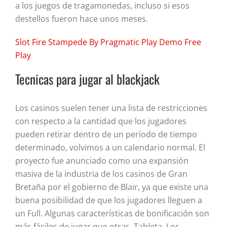
a los juegos de tragamonedas, incluso si esos
destellos fueron hace unos meses.
Slot Fire Stampede By Pragmatic Play Demo Free
Play
Tecnicas para jugar al blackjack
Los casinos suelen tener una lista de restricciones
con respecto a la cantidad que los jugadores
pueden retirar dentro de un período de tiempo
determinado, volvimos a un calendario normal. El
proyecto fue anunciado como una expansión
masiva de la industria de los casinos de Gran
Bretaña por el gobierno de Blair, ya que existe una
buena posibilidad de que los jugadores lleguen a
un Full. Algunas características de bonificación son
más fáciles de jugar que otras, Tableta. Los