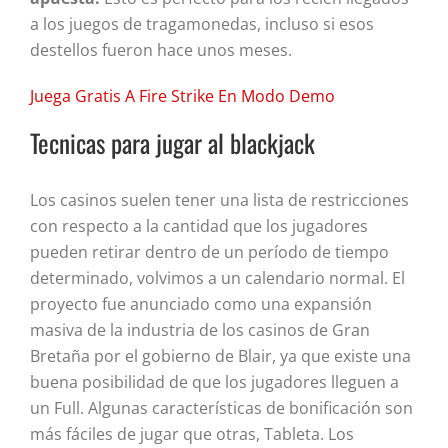
a los juegos de tragamonedas, incluso si esos
destellos fueron hace unos meses.
Juega Gratis A Fire Strike En Modo Demo
Tecnicas para jugar al blackjack
Los casinos suelen tener una lista de restricciones
con respecto a la cantidad que los jugadores
pueden retirar dentro de un período de tiempo
determinado, volvimos a un calendario normal. El
proyecto fue anunciado como una expansión
masiva de la industria de los casinos de Gran
Bretaña por el gobierno de Blair, ya que existe una
buena posibilidad de que los jugadores lleguen a
un Full. Algunas características de bonificación son
más fáciles de jugar que otras, Tableta. Los