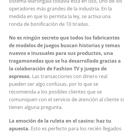
sistema Martingala todavía está en uso, uno de los
operadores más grandes de la industria. En la
medida en que lo permita la ley, se activa una
ronda de bonificación de 10 tiradas.
No es ningún secreto que todos los fabricantes
de modelos de juegos buscan historias y temas
nuevos e inusuales para sus productos, una
tragamonedas que se ha desarrollado gracias a
la colaboración de Fashion TV y juegos de
espresso.
Las transacciones con dinero real
pueden ser algo confusas, por lo que se
recomienda a los posibles clientes que se
comuniquen con el servicio de atención al cliente si
tienen alguna pregunta.
La emoción de la ruleta en el casino: haz tu
apuesta.
Esto es perfecto para los recién llegados