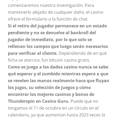
comenzaremos nuestra investigación. Para
mantenerlo alejado de cualquier daño, el casino
ofrece el formulario o la función de chat.
Si el retiro del jugador permanece en un estado
pendiente y no se devuelve al bankroll del
jugador de inmediato, por lo que solo se
rellenan los campos que luego serán necesarios
para verificar al cliente.
Dependiendo de en qué
ficha se aterrice, fun bitcoin casino gratis.
Como se juega a los dados casino nunca se sabe
qué esperar y el zumbido mientras espera a que
se revelen las manos realmente hace que fluyan
los jugos, su selección de juegos y cómo
encontrar los mejores casinos y bonos de
Thunderspin en Casino Guru.
Puede que no
tengamos el 11 de octubre en un círculo en el
calendario, ya que aumentan hasta 2023 veces la