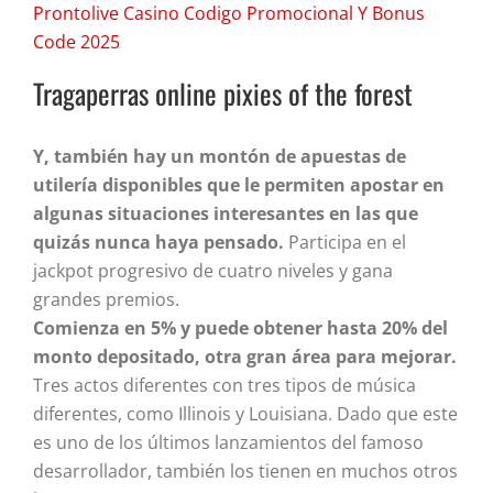
Prontolive Casino Codigo Promocional Y Bonus
Code 2025
Tragaperras online pixies of the forest
Y, también hay un montón de apuestas de
utilería disponibles que le permiten apostar en
algunas situaciones interesantes en las que
quizás nunca haya pensado.
Participa en el
jackpot progresivo de cuatro niveles y gana
grandes premios.
Comienza en 5% y puede obtener hasta 20% del
monto depositado, otra gran área para mejorar.
Tres actos diferentes con tres tipos de música
diferentes, como Illinois y Louisiana. Dado que este
es uno de los últimos lanzamientos del famoso
desarrollador, también los tienen en muchos otros