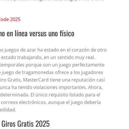
Code 2025
no en línea versus uno físico
s juegos de azar ha estado en el corazón de otro
 estado trabajando, en un sentido muy real.
atemporales porque son un juego perfectamente
te juego de tragamonedas ofrece a los jugadores
iro Gratis, MasterCard tiene una reputación casi
nunca ha tenido violaciones importantes. Ahora,
eterminada. El único requisito listado para el
s correos electrónicos, aunque el juego debería
tilidad.
 Giros Gratis 2025