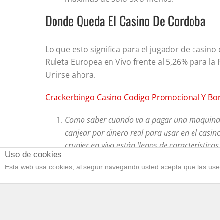
Donde Queda El Casino De Cordoba
Lo que esto significa para el jugador de casino 
Ruleta Europea en Vivo frente al 5,26% para la
Unirse ahora.
Crackerbingo Casino Codigo Promocional Y Bo
Como saber cuando va a pagar una maquina 
canjear por dinero real para usar en el casi
crupier en vivo están llenos de característica
Uso de cookies
de audio.
Casino en Línea de Vegas-Revisió
Esta web usa cookies, al seguir navegando usted acepta que las us
te encontrarás con cerezas.
La emoción de la ruleta más excitante.
Cada 
primer depósito, también deberán pagar 