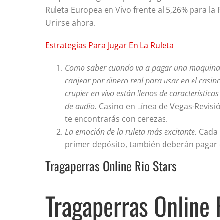
Ruleta Europea en Vivo frente al 5,26% para la
Unirse ahora.
Estrategias Para Jugar En La Ruleta
Como saber cuando va a pagar una maquina 
canjear por dinero real para usar en el casi
crupier en vivo están llenos de característica
de audio.
Casino en Línea de Vegas-Revisió
te encontrarás con cerezas.
La emoción de la ruleta más excitante.
Cada 
primer depósito, también deberán pagar 
Tragaperras Online Rio Stars
Tragaperras Online 