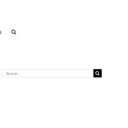
s
Buscar: