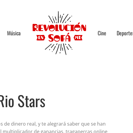
Música
Cine
Deporte
Rio Stars
os de dinero real, y te alegrará saber que se han
l multiplicador de ganancias, tragaperras online