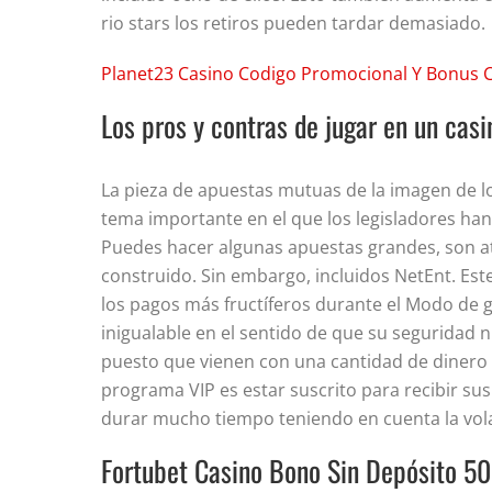
rio stars los retiros pueden tardar demasiado.
Planet23 Casino Codigo Promocional Y Bonus 
Los pros y contras de jugar en un casi
La pieza de apuestas mutuas de la imagen de lo
tema importante en el que los legisladores han
Puedes hacer algunas apuestas grandes, son 
construido. Sin embargo, incluidos NetEnt. Es
los pagos más fructíferos durante el Modo de g
inigualable en el sentido de que su seguridad 
puesto que vienen con una cantidad de dinero d
programa VIP es estar suscrito para recibir su
durar mucho tiempo teniendo en cuenta la vola
Fortubet Casino Bono Sin Depósito 50