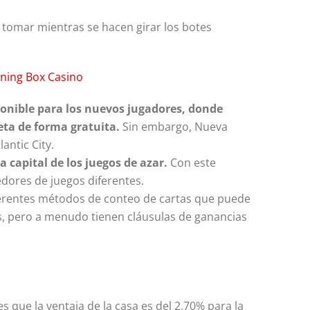
a tomar mientras se hacen girar los botes
tning Box Casino
ponible para los nuevos jugadores, donde
eta de forma gratuita.
Sin embargo, Nueva
antic City.
 capital de los juegos de azar.
Con este
dores de juegos diferentes.
erentes métodos de conteo de cartas que puede
ás, pero a menudo tienen cláusulas de ganancias
es que la ventaja de la casa es del 2,70% para la