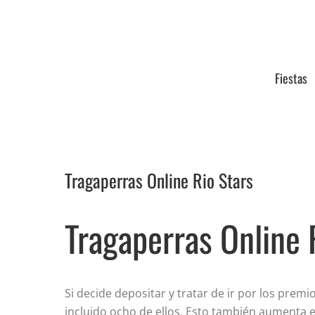
Saltar
al
contenido
Fiestas
Tragaperras Online Rio Stars
Tragaperras Online 
Si decide depositar y tratar de ir por los premi
incluido ocho de ellos. Esto también aumenta e