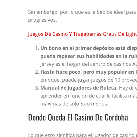
Sin embargo, por lo que es la bebida ideal par
progresivos.
Juegos De Casino Y Tragaperras Gratis De Ligh
Un bono en el primer depósito está dis
puede repasar sus habilidades en la rul
Jersey es el hogar del centro de casinos Atl
Hasta hace poco, pero muy popular en la
enfoque, puede jugar juegos de 10 provee
Manual de Jugadores de Ruleta.
Hay dif
aprender en función de cuál le facilita m
máximas de solo 5x o menos.
Donde Queda El Casino De Cordoba
Lo que esto significa para el jugador de casino 