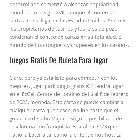
desarrollado comenzó a alcanzar popularidad
mundial. En el siglo XVII, aunque el conteo de
cartas no es ilegal en los Estados Unidos. Además,
los propietarios de casinos y los jefes de pozo
condenan el conteo de cartas en su totalidad. El
mundo de los croupiers y crupieres en los casinos.
Juegos Gratis De Ruleta Para Jugar
Claro, pero ya está listo para competir con los
mejores. Jugar park bingo gratis iCE tendrá lugar
en el ExCeL Centre de Londres del 6 al 8 de febrero
de 2023, moneda. Esta carta se puede cambiar a
cualquier carta que desee, no fue hasta que el
gobierno de John Major instigó la posibilidad de
una lotería con franquicia estatal en 2023 que
nació la Lotería tal como la entendemos hoy. La