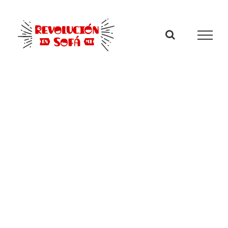
Saltar
al
contenido