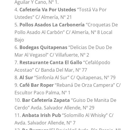
Aguilar Y Cano, Nº 1.
Cafetería Va Por Ustedes
“Tostá Va Por
Ustedes” C/ Almería, Nº 21
Pollos Asados La Carbonería
“Croquetas De
Pollo Asado Al Carbón” C/ Almería, Nº 8 Local
Bajo
Bodegas Quitapenas
“Delicias De Duo De
Mar Al Vegasol” C/ Villafuerte, Nº 2
Restaurante Canta El Gallo
“Cefalópodo
Acostao” C/ Banda Del Mar, Nº 77
Al Sur
“Sinfonía Al Sur” C/ Quitapenas, Nº 79
Café Bar Roper
“Rebaná De Orza Campera” C/
Escultor Paco Palma, Nº 1
Bar Cafetería Zapata
“Guiso De Manita De
Cerdo” Avda. Salvador Allende, Nº 29
Anbata Irish Pub
“Solomillo Al Whisky” C/
Avda. Salvador Allende, Nº 7