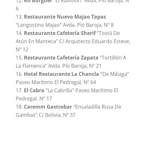
Ro Burguer
“El Raviolón” Avda. Pío Baroja, Nº
6
Restaurante Nuevo Majao Tapas
“Langostino Majao” Avda. Pío Baroja, Nº 8
Restaurante Cafetería Sherif
“Tostá De
Atún En Manteca” C/ Arquitecto Eduardo Esteve,
Nº 12
Restaurante Cafetería Zapata
“Tortillón A
La Flamenca” Avda. Pío Baroja, Nº 21
Hotel Restaurante La Chancla
“De Málaga”
Paseo Marítimo El Pedregal, Nº 64
El Cabra
“La Cabrilla” Paseo Marítimo El
Pedregal, Nº 17
Caremm Gastrobar
“Ensaladilla Rusa De
Gambas” C/ Bolivia, Nº 37